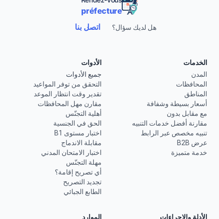
préfecture
اتصل بنا
هل لديك سؤال؟
الخدمات
الأدوات
المدن
جميع الأدوات
المحافظات
التحقق من توفر المواعيد
المناطق
تقدير وقت انتظار الموعد
أسعار بسيطة وشفافة
مقارن مهل المحافظات
مع مقابل بدون
أهلية التجنّس
مقارنة أفضل خدمات التنبيه
الحق في الجنسية
تنبيه مخصص عبر الرابط
اختبار مستوى B1
عرض B2B
مقابلة الاندماج
خدمة متميزة
اختبار الامتحان المدني
مهلة التجنّس
أي تصريح إقامة؟
تجديد التصريح
الطابع الجبائي
الأدلة والإجراءات
الموارد