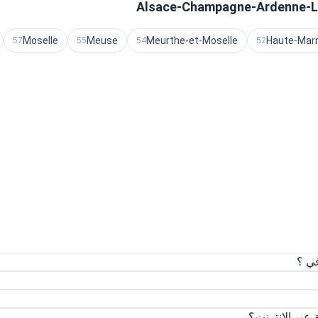
Moselle
Meuse
Meurthe-et-Moselle
Haute-Mar
57
55
54
52
ي ؟
بر الإنترنت؟