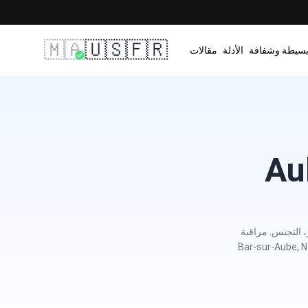
🇲🇦
🇺🇸
🇫🇷
بسيطة وشفافة
الأدلة
مقالات
ية، جواز السفر، التجنس. مراقبة
نطقة Alsace-Champagne-Ardenne-Lorraine، بما فيها Bar-sur-Aube, Nogent-