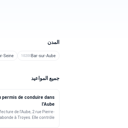
المدن
r-Seine
Bar-sur-Aube
10200
جميع المواعيد
 permis de conduire dans
l'Aube
ecture de l'Aube, 2 rue Pierre-
abonde à Troyes. Elle contrôle...