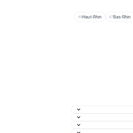
Haut-Rhin
Bas-Rhin
68
67