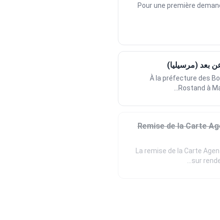
Pour une première demande
عن بعد (مرسيليا)
À la préfecture des 
Rostand à Mar
Remise de la Carte Ag
La remise de la Carte Agen
sur rende