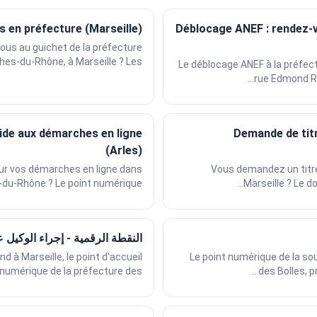
 en préfecture (Marseille)
Déblocage ANEF : rendez-
us au guichet de la préfecture
es-du-Rhône, à Marseille ? Les...
Le déblocage ANEF à la préfe
rue Edmond Ro
ide aux démarches en ligne
Demande de tit
(Arles)
ur vos démarches en ligne dans
Vous demandez un titre
du-Rhône ? Le point numérique...
Marseille ? Le do
النقطة الرقمية - إجراء الوكيل 
 à Marseille, le point d'accueil
Le point numérique de la so
numérique de la préfecture des...
des Bolles, p