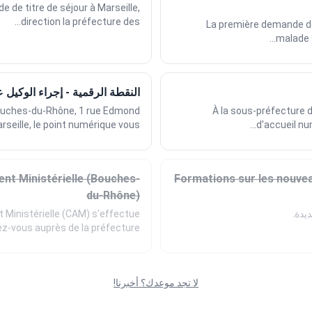
 de titre de séjour à Marseille,
direction la préfecture des...
La première demande de 
malade s
النقطة الرقمية - إجراء الوكيل 
Bouches-du-Rhône, 1 rue Edmond
À la sous-préfecture d'
seille, le point numérique vous...
d'accueil nu
ent Ministérielle (Bouches-
Formations sur les nouve
du-Rhône)
يدة.
t Ministérielle (CAM) s'effectue
z-vous auprès de la préfecture...
لا تجد موعدك؟ أخبرنا!