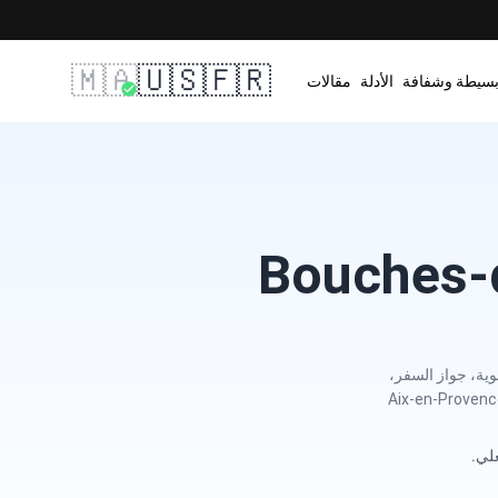
🇲🇦
🇺🇸
🇫🇷
بسيطة وشفافة
الأدلة
مقالات
 تصريح الإقامة، بطاقة الهوية، جواز السفر،
راقبة المواعيد في الوقت الفعلي في منطقة Provence-Alpes-Côte d'Azur، بما فيها Aix-en-Provence,