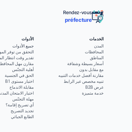
Rendez-vous
préfecture
الخدمات
الأدوات
المدن
جميع الأدوات
المحافظات
التحقق من توفر المو
المناطق
تقدير وقت انتظار الم
أسعار بسيطة وشفافة
مقارن مهل المحافظ
مع مقابل بدون
أهلية التجنّس
مقارنة أفضل خدمات التنبيه
الحق في الجنسية
تنبيه مخصص عبر الرابط
اختبار مستوى B1
عرض B2B
مقابلة الاندماج
خدمة متميزة
اختبار الامتحان المدن
مهلة التجنّس
أي تصريح إقامة؟
تجديد التصريح
الطابع الجبائي