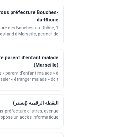
vous préfecture Bouches-
du-Rhône
cture des Bouches-du-Rhône, 1
stand à Marseille, permet de...
re parent d'enfant malade
(Marseille)
 « parent d'enfant malade » à
ssier « étranger malade » doit...
النقطة الرقمية (إيستر)
us-préfecture d'Istres, avenue
ropose un accès informatique...