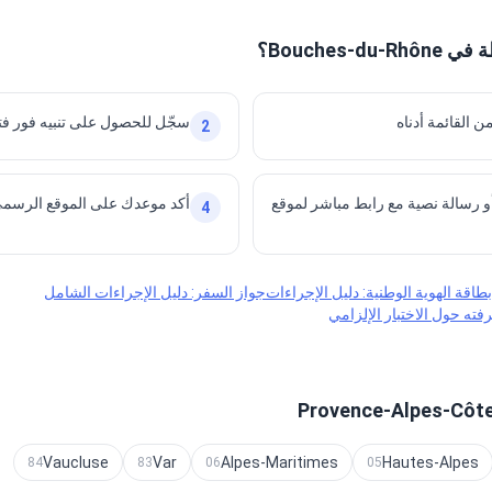
Bouches؟
ن القائمة أدناه
سجّل للحصول على تنبيه فور فت
2
و رسالة نصية مع رابط مباشر لموقع
أكد موعدك على الموقع الرسم
4
بطاقة الهوية الوطنية: دليل الإجراءات
جواز السفر: دليل الإجراءات الشامل
Vaucluse
Var
Alpes-Maritimes
Hautes-Alpes
84
83
06
05