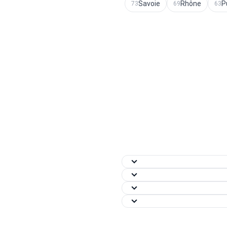
Savoie
Rhône
P
73
69
63