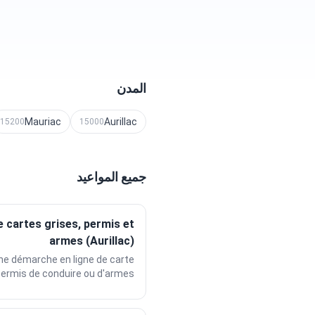
المدن
Mauriac
Aurillac
15200
15000
جميع المواعيد
e cartes grises, permis et
armes (Aurillac)
ne démarche en ligne de carte
permis de conduire ou d'armes...