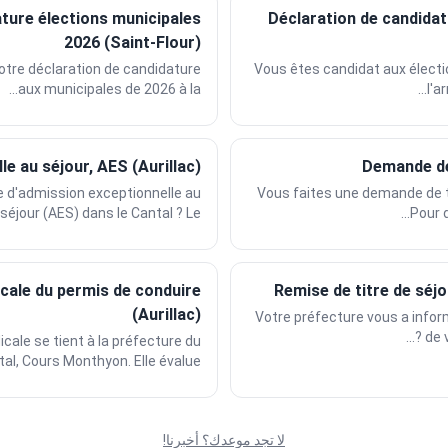
ature élections municipales
Déclaration de candidat
2026 (Saint-Flour)
otre déclaration de candidature
Vous êtes candidat aux élect
aux municipales de 2026 à la...
l'a
e au séjour, AES (Aurillac)
Demande de 
d'admission exceptionnelle au
Vous faites une demande de ti
séjour (AES) dans le Cantal ? Le...
Pour 
ale du permis de conduire
Remise de titre de séjo
(Aurillac)
Votre préfecture vous a inform
de v
cale se tient à la préfecture du
al, Cours Monthyon. Elle évalue...
لا تجد موعدك؟ أخبرنا!