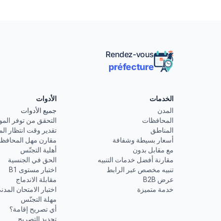
Rendez-vous
préfecture
الخدمات
الأدوات
المدن
جميع الأدوات
المحافظات
التحقق من توفر المو
المناطق
تقدير وقت انتظار الم
أسعار بسيطة وشفافة
مقارن مهل المحافظ
مع مقابل بدون
أهلية التجنّس
مقارنة أفضل خدمات التنبيه
الحق في الجنسية
تنبيه مخصص عبر الرابط
اختبار مستوى B1
عرض B2B
مقابلة الاندماج
خدمة متميزة
اختبار الامتحان المدن
مهلة التجنّس
أي تصريح إقامة؟
تجديد التصريح