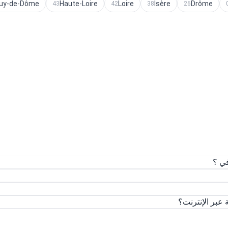
uy-de-Dôme
Haute-Loire
Loire
Isère
Drôme
43
42
38
26
ي ؟
بر الإنترنت؟