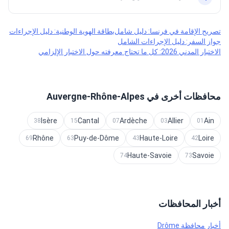
تصريح الإقامة في فرنسا: دليل شامل
بطاقة الهوية الوطنية: دليل الإجراءات
جواز السفر: دليل الإجراءات الشامل
الاختبار المدني 2026: كل ما تحتاج معرفته حول الاختبار الإلزامي
محافظات أخرى في Auvergne-Rhône-Alpes
Isère
Cantal
Ardèche
Allier
Ain
38
15
07
03
01
Rhône
Puy-de-Dôme
Haute-Loire
Loire
69
63
43
42
Haute-Savoie
Savoie
74
73
أخبار المحافظات
أخبار محافظة Drôme