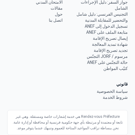
جواز السفر: دليل الإجراءات
الامتحان المدني
الشامل
مقالات
التجنيس الفرنسي: دليل شامل
حول
والتحضير للمقابلة المدنية
اتصل بنا
تسجيل الدخول إلى ANEF
متابعة الملف على ANEF
إيصال تصريح الإقامة
شهادة تمديد المعالجة
تجديد تصريح الإقامة
مرسوم / JORF التجنّس
حالة التجنّس على ANEF
كتيّب المواطن
قانوني
سياسة الخصوصية
شروط الخدمة
Rendez-vous Préfecture هي خدمة إشعارات خاصة ومستقلة. وهي غير
تابعة أو معتمدة أو مرتبطة بأي جهة حكومية فرنسية أو محافظة أو إدارة عامة.
نحن ببساطة نراقب المواعيد المتاحة للعموم وننبهك عندما يتوفر موعد.