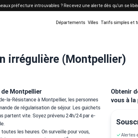
eaux préfecture introuvables ? Recevez une alerte dès qu'un se lib
Départements
Villes
Tarifs simples et 
n irrégulière (Montpellier)
 de Montpellier
Obtenir d
vous à la
de-la-Résistance à Montpellier, les personnes 
ande de régularisation de séjour. Les guichets 
us partent vite. Soyez prévenu 24h/24 par e-
Sousc
le.
 toutes les heures. On surveille pour vous, 
Alertes 