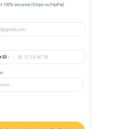
 100% sécurisé (Stripe ou PayPal)
e
 +33
mo
Activer mes alertes