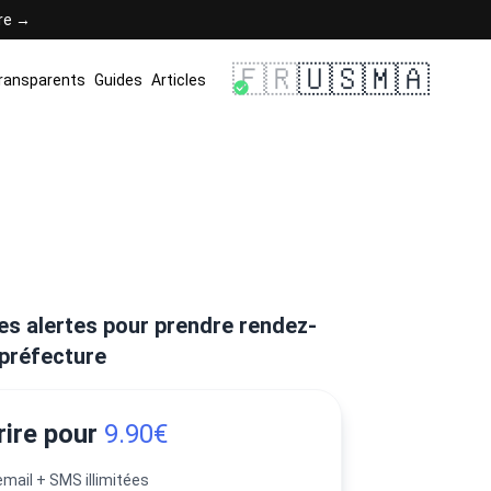
ère →
🇫🇷
🇺🇸
🇲🇦
transparents
Guides
Articles
es alertes pour prendre rendez-
 préfecture
rire pour
9.90€
email + SMS illimitées