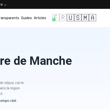
ère →
🇫🇷
🇺🇸
🇲🇦
transparents
Guides
Articles
ure de Manche
de séjour, carte
ans la région
ô.
temps réel.