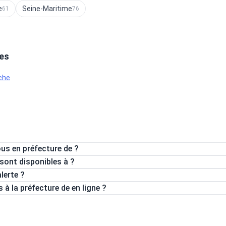
e
Seine-Maritime
61
76
res
che
s en préfecture de ?
sont disponibles à ?
lerte ?
à la préfecture de en ligne ?