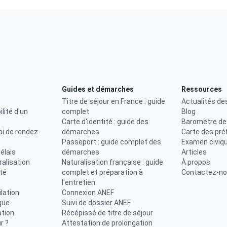
Guides et démarches
Ressources
Titre de séjour en France : guide
Actualités de
ilité d'un
complet
Blog
Carte d'identité : guide des
Baromètre de
ai de rendez-
démarches
Carte des pré
Passeport : guide complet des
Examen civiq
élais
démarches
Articles
uralisation
Naturalisation française : guide
À propos
ité
complet et préparation à
Contactez-n
l'entretien
lation
Connexion ANEF
que
Suivi de dossier ANEF
ation
Récépissé de titre de séjour
r ?
Attestation de prolongation