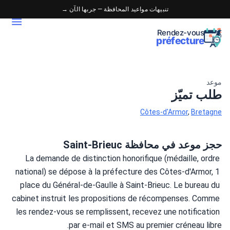
تنبيهات مواعيد المحافظة — جربها الآن →
Rendez-vous
préfecture
موعد
طلب تميّز
Côtes-d'Armor
,
Bretagne
حجز موعد في محافظة Saint-Brieuc
La demande de distinction honorifique (médaille, ordre 
national) se dépose à la préfecture des Côtes-d'Armor, 1 
place du Général-de-Gaulle à Saint-Brieuc. Le bureau du 
cabinet instruit les propositions de récompenses. Comme 
les rendez-vous se remplissent, recevez une notification 
par e-mail et SMS au premier créneau libre.