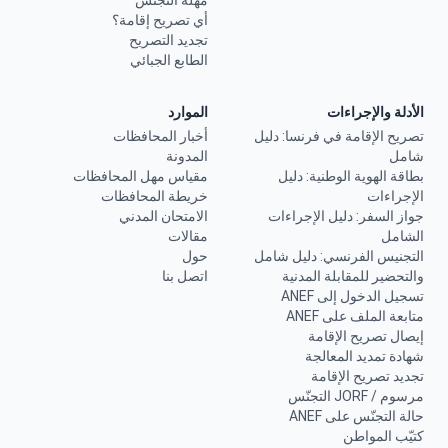
مهلة التجنّس
أي تصريح إقامة؟
تجديد التصريح
الطابع الجبائي
الأدلة والإجراءات
الموارد
تصريح الإقامة في فرنسا: دليل
أخبار المحافظات
شامل
المدونة
بطاقة الهوية الوطنية: دليل
مقياس مهل المحافظات
الإجراءات
خريطة المحافظات
جواز السفر: دليل الإجراءات
الامتحان المدني
الشامل
مقالات
التجنيس الفرنسي: دليل شامل
حول
والتحضير للمقابلة المدنية
اتصل بنا
تسجيل الدخول إلى ANEF
متابعة الملف على ANEF
إيصال تصريح الإقامة
شهادة تمديد المعالجة
تجديد تصريح الإقامة
مرسوم / JORF التجنّس
حالة التجنّس على ANEF
كتيّب المواطن