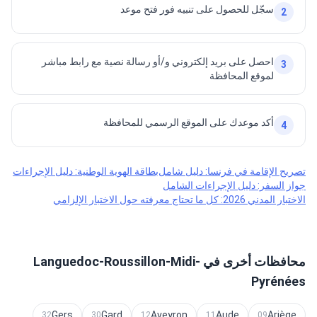
سجّل للحصول على تنبيه فور فتح موعد
2
احصل على بريد إلكتروني و/أو رسالة نصية مع رابط مباشر
3
لموقع المحافظة
أكد موعدك على الموقع الرسمي للمحافظة
4
تصريح الإقامة في فرنسا: دليل شامل
بطاقة الهوية الوطنية: دليل الإجراءات
جواز السفر: دليل الإجراءات الشامل
الاختبار المدني 2026: كل ما تحتاج معرفته حول الاختبار الإلزامي
محافظات أخرى في Languedoc-Roussillon-Midi-
Pyrénées
Gers
Gard
Aveyron
Aude
Ariège
32
30
12
11
09