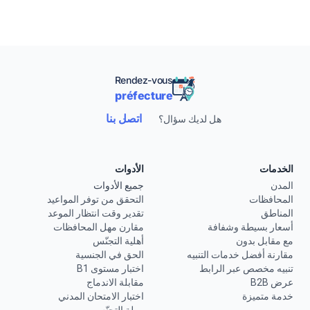
Rendez-vous
préfecture
اتصل بنا
هل لديك سؤال؟
الخدمات
الأدوات
المدن
جميع الأدوات
المحافظات
التحقق من توفر المواعيد
المناطق
تقدير وقت انتظار الموعد
أسعار بسيطة وشفافة
مقارن مهل المحافظات
مع مقابل بدون
أهلية التجنّس
مقارنة أفضل خدمات التنبيه
الحق في الجنسية
تنبيه مخصص عبر الرابط
اختبار مستوى B1
عرض B2B
مقابلة الاندماج
خدمة متميزة
اختبار الامتحان المدني