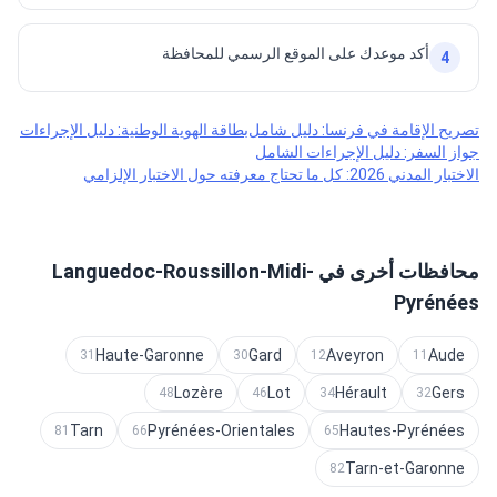
أكد موعدك على الموقع الرسمي للمحافظة
4
تصريح الإقامة في فرنسا: دليل شامل
بطاقة الهوية الوطنية: دليل الإجراءات
جواز السفر: دليل الإجراءات الشامل
الاختبار المدني 2026: كل ما تحتاج معرفته حول الاختبار الإلزامي
محافظات أخرى في Languedoc-Roussillon-Midi-
Pyrénées
Haute-Garonne
Gard
Aveyron
Aude
31
30
12
11
Lozère
Lot
Hérault
Gers
48
46
34
32
Tarn
Pyrénées-Orientales
Hautes-Pyrénées
81
66
65
Tarn-et-Garonne
82