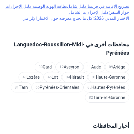
تصريح الإقامة في فرنسا: دليل شامل
بطاقة الهوية الوطنية: دليل الإجراءات
جواز السفر: دليل الإجراءات الشامل
الاختبار المدني 2026: كل ما تحتاج معرفته حول الاختبار الإلزامي
محافظات أخرى في Languedoc-Roussillon-Midi-
Pyrénées
Gard
Aveyron
Aude
Ariège
30
12
11
09
Lozère
Lot
Hérault
Haute-Garonne
48
46
34
31
Tarn
Pyrénées-Orientales
Hautes-Pyrénées
81
66
65
Tarn-et-Garonne
82
أخبار المحافظات