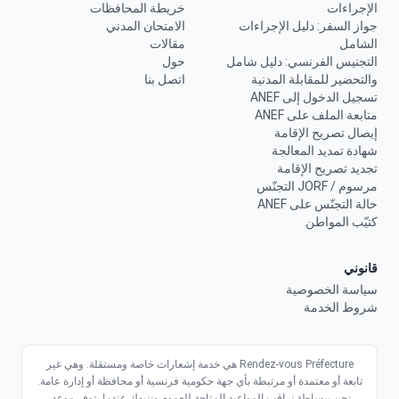
الإجراءات
خريطة المحافظات
جواز السفر: دليل الإجراءات
الامتحان المدني
الشامل
مقالات
التجنيس الفرنسي: دليل شامل
حول
والتحضير للمقابلة المدنية
اتصل بنا
تسجيل الدخول إلى ANEF
متابعة الملف على ANEF
إيصال تصريح الإقامة
شهادة تمديد المعالجة
تجديد تصريح الإقامة
مرسوم / JORF التجنّس
حالة التجنّس على ANEF
كتيّب المواطن
قانوني
سياسة الخصوصية
شروط الخدمة
Rendez-vous Préfecture هي خدمة إشعارات خاصة ومستقلة. وهي غير
تابعة أو معتمدة أو مرتبطة بأي جهة حكومية فرنسية أو محافظة أو إدارة عامة.
نحن ببساطة نراقب المواعيد المتاحة للعموم وننبهك عندما يتوفر موعد.