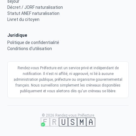
séjour
Décret / JORF naturalisation
Statut ANEF naturalisation
Livret du citoyen
Juridique
Politique de confidentialité
Conditions d'utilisation
Rendez-vous Préfecture est un service privé et indépendant de
notification. Il n'est ni affilié, ni approuvé, ni lié à aucune
administration publique, préfecture ou organisme gouvernemental
français. Nous surveillons simplement les créneaux disponibles
publiquement et vous alertons dès qu'un créneau se libère.
© 2026 Rendez-vous Préfecture
🇫🇷
🇺🇸
🇲🇦
Obtenez un créneau plus vite
Activer mes alertes
9.90€
Recevoir mes alertes
Alertes en temps réel · Sans engagement