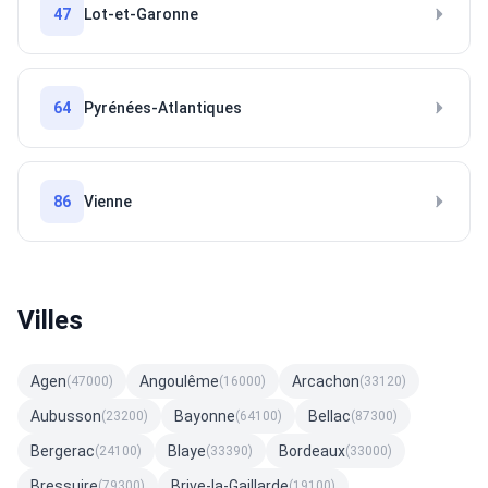
47
Lot-et-Garonne
64
Pyrénées-Atlantiques
86
Vienne
Villes
Agen
Angoulême
Arcachon
(47000)
(16000)
(33120)
Aubusson
Bayonne
Bellac
(23200)
(64100)
(87300)
Bergerac
Blaye
Bordeaux
(24100)
(33390)
(33000)
Bressuire
Brive-la-Gaillarde
(79300)
(19100)