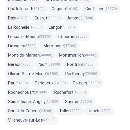
Châtellerault
Cognac
Confolens
(86100)
(16100)
(16500)
Dax
Guéret
Jonzac
(40100)
(23000)
(17500)
La Rochelle
Langon
(17000)
(33210)
Lesparre-Médoc
Libourne
(33340)
(33500)
Limoges
Marmande
(87000)
(47200)
Mont-de-Marsan
Montmorillon
(40000)
(86500)
Nérac
Niort
Nontron
(47600)
(79000)
(24300)
Oloron-Sainte-Marie
Parthenay
(64400)
(79200)
Pau
Périgueux
Poitiers
(64000)
(24000)
(86000)
Rochechouart
Rochefort
(87600)
(17300)
Saint-Jean-d'Angély
Saintes
(17400)
(17100)
Sarlat-la-Canéda
Tulle
Ussel
(24200)
(19000)
(19200)
Villeneuve-sur-Lot
(47300)