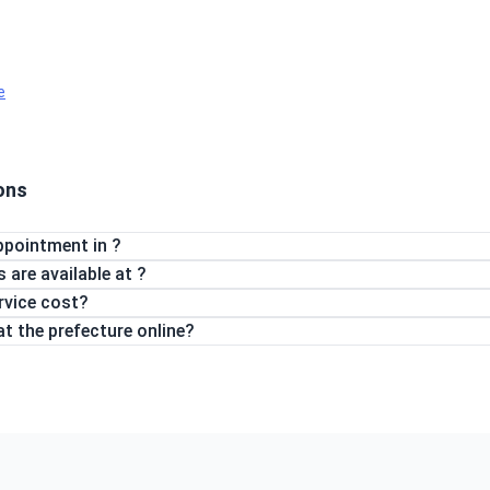
e
ons
ppointment in ?
are available at ?
rvice cost?
t the prefecture online?