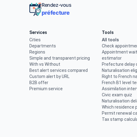
Rendez-vous
préfecture
Services
Tools
Cities
All tools
Departments
Check appointment
Regions
Appointment wait
Simple and transparent pricing
estimator
With vs Without
Prefecture delay
Best alert services compared
Naturalisation elig
Custom alert by URL
Right to French na
B2B offer
French B1 level te
Premium service
Assimilation inter
Civic exam quiz
Naturalisation de
Which residence 
Permit renewal ca
Tax stamp calcul