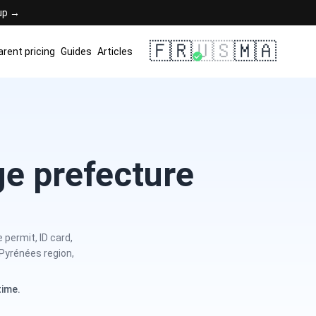
 up →
🇫🇷
🇺🇸
🇲🇦
rent pricing
Guides
Articles
ge prefecture
permit, ID card,
Pyrénées region,
time.