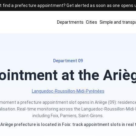
t find a prefecture appointment? Get alerted as soon as one opens
Departments
Cities
Simple and transpa
Department 09
intment at the Ariè
Languedoc-Roussillon-Midi-Pyrénées
 moment a prefecture appointment slot opens in Ariège (09): residence 
alisation. Real-time monitoring across the Languedoc-Roussillon-Midi-
including Foix, Pamiers, Saint-Girons.
Ariège prefecture is located in Foix: track appointment slots in real 