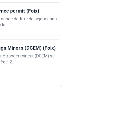
ence permit (Foix)
ande de titre de séjour dans
la...
ign Minors (DCEM) (Foix)
ur étranger mineur (DCEM) se
ège, 2...