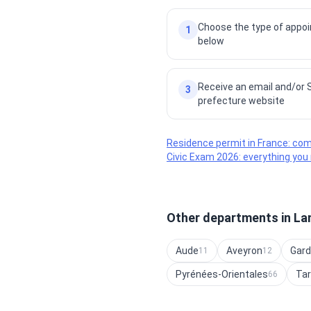
Choose the type of appoi
1
below
Receive an email and/or S
3
prefecture website
Residence permit in France: com
Civic Exam 2026: everything yo
Other departments in La
Aude
Aveyron
Gard
11
12
Pyrénées-Orientales
Ta
66