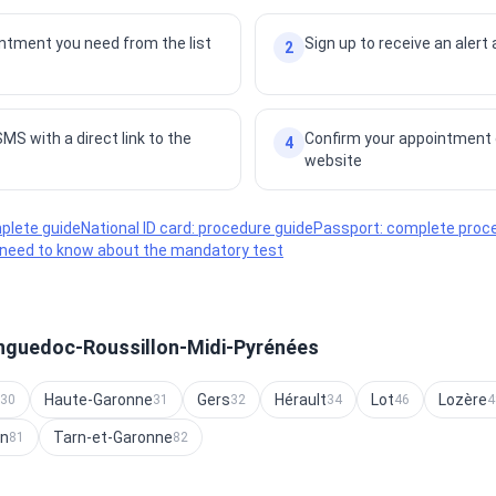
ntment you need from the list
Sign up to receive an alert
2
MS with a direct link to the
Confirm your appointment o
4
website
plete guide
National ID card: procedure guide
Passport: complete proc
u need to know about the mandatory test
nguedoc-Roussillon-Midi-Pyrénées
Haute-Garonne
Gers
Hérault
Lot
Lozère
30
31
32
34
46
4
rn
Tarn-et-Garonne
81
82