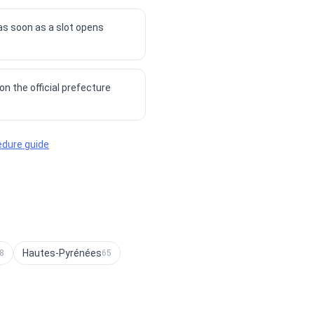
 as soon as a slot opens
n the official prefecture
edure guide
Hautes-Pyrénées
8
65