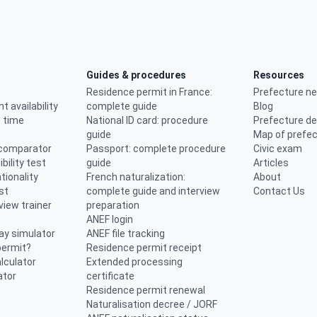
Guides & procedures
Resources
Residence permit in France:
Prefecture n
 availability
complete guide
Blog
 time
National ID card: procedure
Prefecture d
guide
Map of prefe
 comparator
Passport: complete procedure
Civic exam
ibility test
guide
Articles
tionality
French naturalization:
About
st
complete guide and interview
Contact Us
view trainer
preparation
ANEF login
lay simulator
ANEF file tracking
permit?
Residence permit receipt
lculator
Extended processing
ator
certificate
Residence permit renewal
Naturalisation decree / JORF