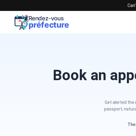
Can'
Rendez-vous
préfecture
Book an appo
Get alerted the
passport, natur
The 