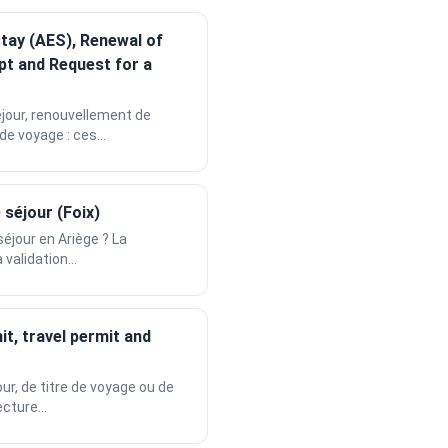
stay (AES), Renewal of
pt and Request for a
jour, renouvellement de
e voyage : ces...
 séjour (Foix)
séjour en Ariège ? La
 validation...
t, travel permit and
ur, de titre de voyage ou de
cture...