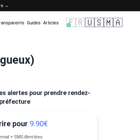
ère →
🇫🇷
🇺🇸
🇲🇦
transparents
Guides
Articles
igueux)
es alertes pour prendre rendez-
 préfecture
rire pour
9.90€
email + SMS illimitées