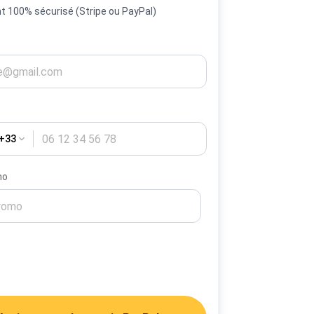
 100% sécurisé (Stripe ou PayPal)
e
 +33
mo
Activer mes alertes