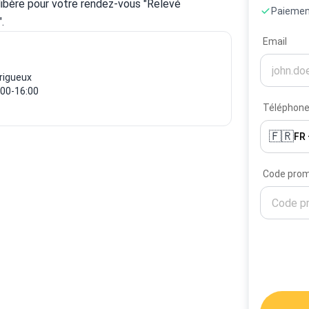
libère pour votre rendez-vous "Relevé 
Paiement
.
Email
érigueux
:00-16:00
Téléphon
🇫🇷
FR
Code pro