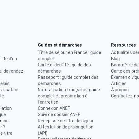
Guides et démarches
Ressources
Titre de séjour en France : guide
Actualités de
ilité d'un
complet
Blog
Carte d'identité : guide des
Baromètre de
ai de rendez-
démarches
Carte des pré
Passeport : guide complet des
Examen civiq
élais
démarches
Articles
uralisation
Naturalisation française : guide
À propos
ité
complet et préparation à
Contactez-n
l'entretien
lation
Connexion ANEF
que
Suivi de dossier ANEF
ation
Récépissé de titre de séjour
r ?
Attestation de prolongation
 titre
(API)