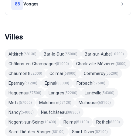
88
Vosges
Villes
Altkirch
Bar-le-Duc
Bar-sur-Aube
(68130)
(55000)
(10200)
Châlons-en-Champagne
Charleville-Mézières
(51000)
(8000)
Chaumont
Colmar
Commercy
(52000)
(68000)
(55200)
Épernay
Épinal
Forbach
(51200)
(88000)
(57600)
Haguenau
Langres
Lunéville
(67500)
(52200)
(54300)
Metz
Molsheim
Mulhouse
(57000)
(67120)
(68100)
Nancy
Neufchâteau
(54000)
(88300)
Nogent-sur-Seine
Reims
Rethel
(10400)
(51100)
(8300)
Saint-Dié-des-Vosges
Saint-Dizier
(88100)
(52100)