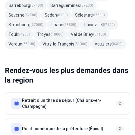
Sarrebourg
Sarreguemines
(57400)
(57200)
Saverne
Sedan
Sélestat
(67700)
(8200)
(67600)
Strasbourg
Thann
Thionville
(67000)
(68800)
(57100)
Toul
Troyes
Val de Briey
(54200)
(10000)
(54150)
Verdun
Vitry-le-François
Vouziers
(55100)
(51300)
(8400)
Rendez-vous les plus demandes dans
la region
Retrait d'un titre de séjour (Châlons-en-
2
Champagne)
Point numérique de la préfecture (Épinal)
2