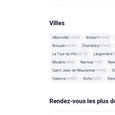
Villes
Albertville
Ambert
(73200)
(63600)
Brioude
Chambéry
(43100)
(73000)
La Tour-du-Pin
Largentière
(38110)
(
Moulins
Nantua
Nyo
(3000)
(1130)
Saint-Jean-de-Maurienne
S
(73300)
Valence
Vichy
Vien
(26000)
(3200)
Rendez-vous les plus d