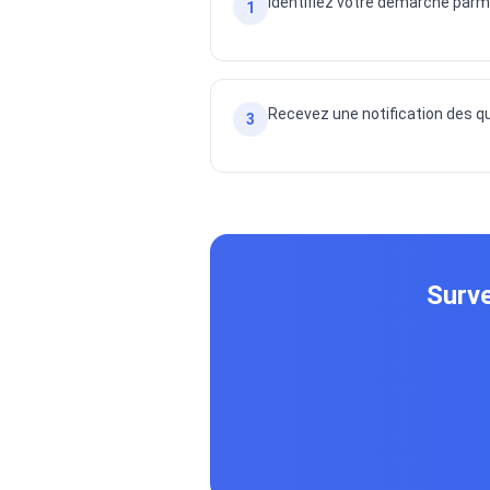
Identifiez votre demarche parm
1
Recevez une notification des qu
3
Surve