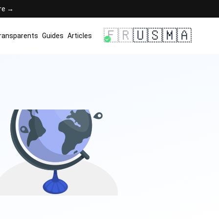
ère →
🇫🇷
🇺🇸
🇲🇦
transparents
Guides
Articles