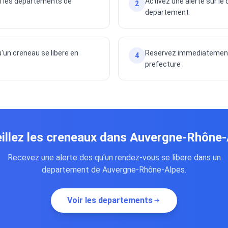
i les departements de
Activez une alerte sur le
2
departement
'un creneau se libere en
Reservez immediatement v
4
prefecture
illez les creneaux dans Auvergne-Rhône
Recevez une alerte des qu'un rendez-vous se libere dans un
departement de Auvergne-Rhône-Alpes.
Voir les departements