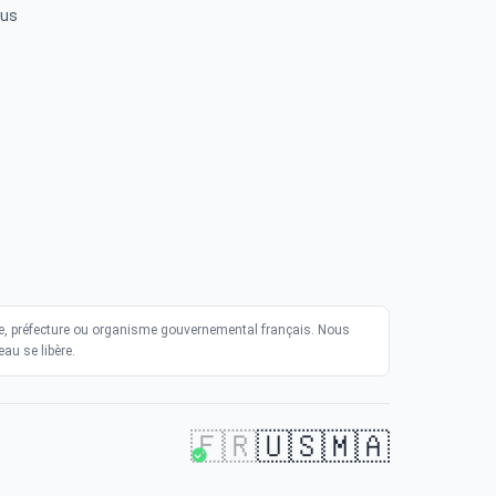
ous
lique, préfecture ou organisme gouvernemental français. Nous
au se libère.
🇫🇷
🇺🇸
🇲🇦