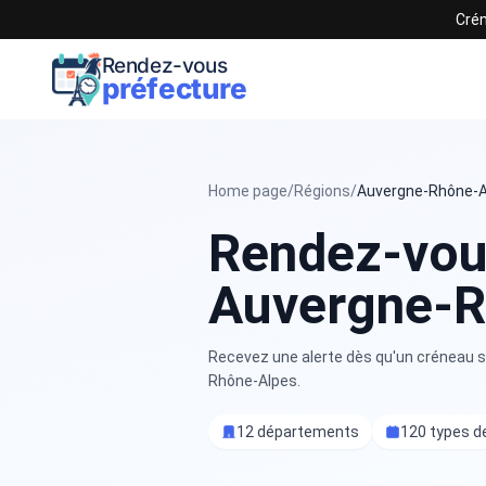
Crén
Rendez-vous
préfecture
Home page
/
Régions
/
Auvergne-Rhône-A
Rendez-vou
Auvergne-R
Recevez une alerte dès qu'un créneau se
Rhône-Alpes.
12 départements
120 types d