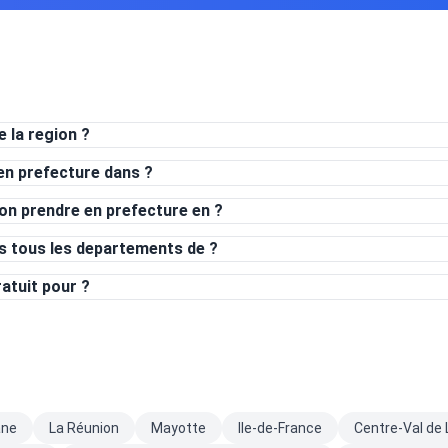
 la region ?
en prefecture dans ?
on prendre en prefecture en ?
ns tous les departements de ?
ratuit pour ?
ane
La Réunion
Mayotte
Ile-de-France
Centre-Val de 