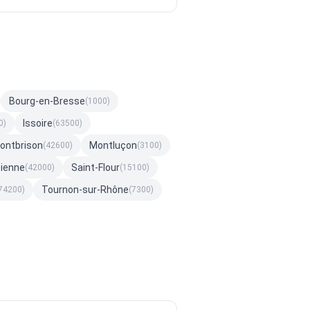
Bourg-en-Bresse
(1000)
Issoire
0)
(63500)
ontbrison
Montluçon
(42600)
(3100)
tienne
Saint-Flour
(42000)
(15100)
Tournon-sur-Rhône
74200)
(7300)