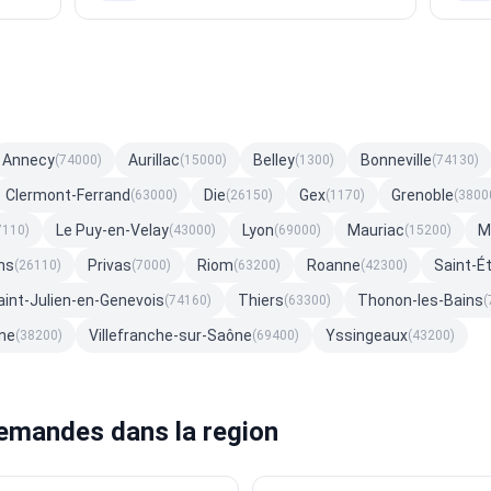
Annecy
Aurillac
Belley
Bonneville
(74000)
(15000)
(1300)
(74130)
Clermont-Ferrand
Die
Gex
Grenoble
(63000)
(26150)
(1170)
(3800
Le Puy-en-Velay
Lyon
Mauriac
M
7110)
(43000)
(69000)
(15200)
ns
Privas
Riom
Roanne
Saint-É
(26110)
(7000)
(63200)
(42300)
aint-Julien-en-Genevois
Thiers
Thonon-les-Bains
(74160)
(63300)
(
ne
Villefranche-sur-Saône
Yssingeaux
(38200)
(69400)
(43200)
emandes dans la region