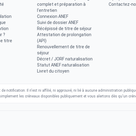
ité
complet et préparation à
Contactez-n
l'entretien
lation
Connexion ANEF
que
Suivi de dossier ANEF
ation
Récépissé de titre de séjour
r ?
Attestation de prolongation
 titre
(API)
Renouvellement de titre de
séjour
Décret / JORF naturalisation
Statut ANEF naturalisation
Livret du citoyen
de notification. Il n'est ni affilié, ni approuvé, ni lié à aucune administration pub
simplement les créneaux disponibles publiquement et vous alertons dès qu'un créne