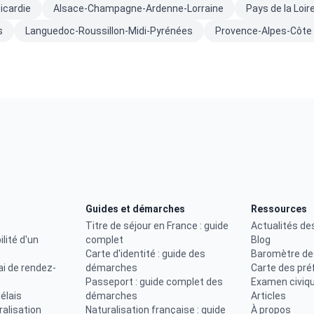
icardie
Alsace-Champagne-Ardenne-Lorraine
Pays de la Loir
s
Languedoc-Roussillon-Midi-Pyrénées
Provence-Alpes-Côte 
Guides et démarches
Ressources
Titre de séjour en France : guide
Actualités de
ilité d'un
complet
Blog
Carte d'identité : guide des
Baromètre de
ai de rendez-
démarches
Carte des pré
Passeport : guide complet des
Examen civiq
élais
démarches
Articles
uralisation
Naturalisation française : guide
À propos