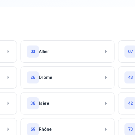
03
Allier
07
26
Drôme
43
38
Isère
42
69
Rhône
73