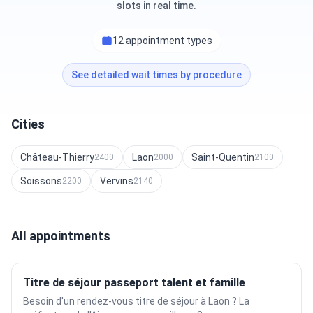
slots in real time.
12 appointment types
See detailed wait times by procedure
Cities
Château-Thierry
Laon
Saint-Quentin
2400
2000
2100
Soissons
Vervins
2200
2140
All appointments
Titre de séjour passeport talent et famille
Besoin d'un rendez-vous titre de séjour à Laon ? La