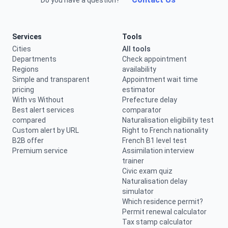
Do you have a question?
Services
Tools
Cities
All tools
Departments
Check appointment
Regions
availability
Simple and transparent
Appointment wait time
pricing
estimator
With vs Without
Prefecture delay
Best alert services
comparator
compared
Naturalisation eligibility test
Custom alert by URL
Right to French nationality
B2B offer
French B1 level test
Premium service
Assimilation interview
trainer
Civic exam quiz
Naturalisation delay
simulator
Which residence permit?
Permit renewal calculator
Tax stamp calculator