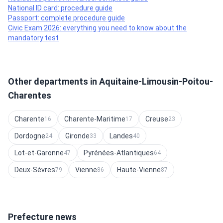
National ID card: procedure guide
Passport: complete procedure guide
Civic Exam 2026: everything you need to know about the
mandatory test
Other departments in Aquitaine-Limousin-Poitou-
Charentes
Charente
Charente-Maritime
Creuse
16
17
23
Dordogne
Gironde
Landes
24
33
40
Lot-et-Garonne
Pyrénées-Atlantiques
47
64
Deux-Sèvres
Vienne
Haute-Vienne
79
86
87
Prefecture news