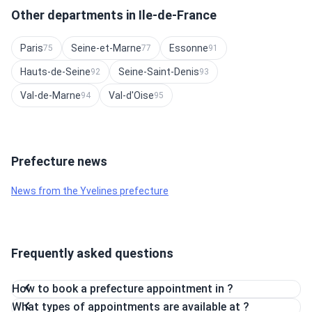
Other departments in Ile-de-France
Paris
Seine-et-Marne
Essonne
75
77
91
Hauts-de-Seine
Seine-Saint-Denis
92
93
Val-de-Marne
Val-d'Oise
94
95
Prefecture news
News from the Yvelines prefecture
Frequently asked questions
How to book a prefecture appointment in ?
What types of appointments are available at ?